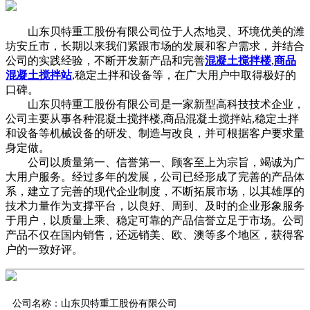
山东贝特重工股份有限公司位于人杰地灵、环境优美的潍
坊安丘市，长期以来我们紧跟市场的发展和客户需求，并结合
公司的实践经验，不断开发新产品和完善
混凝土搅拌楼
,
商品
混凝土搅拌站
,稳定土拌和设备等，在广大用户中取得极好的
口碑。
山东贝特重工股份有限公司是一家新型高科技技术企业，
公司主要从事各种混凝土搅拌楼,商品混凝土搅拌站,稳定土拌
和设备等机械设备的研发、制造与改良，并可根据客户要求量
身定做。
公司以质量第一、信誉第一、顾客至上为宗旨，竭诚为广
大用户服务。经过多年的发展，公司已经形成了完善的产品体
系，建立了完善的现代企业制度，不断拓展市场，以其雄厚的
技术力量作为支撑平台，以良好、周到、及时的企业形象服务
于用户，以质量上乘、稳定可靠的产品信誉立足于市场。公司
产品不仅在国内销售，还远销美、欧、澳等多个地区，获得客
户的一致好评。
公司名称：山东贝特重工股份有限公司