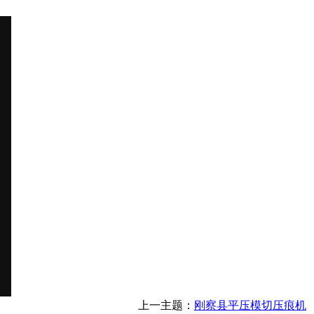
上一主题：
刚察县平压模切压痕机