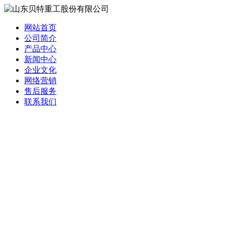
网站首页
公司简介
产品中心
新闻中心
企业文化
网络营销
售后服务
联系我们