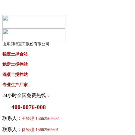
山东贝特重工股份有限公司
稳定土拌合站
稳定土搅拌站
混凝土搅拌站
专业生产厂家
24小时全国免费热线：
400-0076-008
联系人：
王经理
15662567602
联系人：
徐经理
15662562601