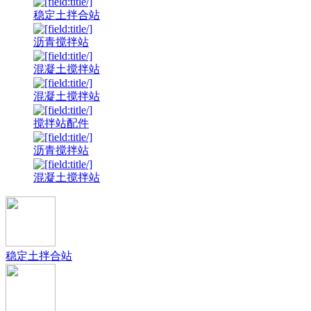
稳定土拌合站
沥青搅拌站
混凝土搅拌站
混凝土搅拌站
搅拌站配件
沥青搅拌站
混凝土搅拌站
稳定土拌合站