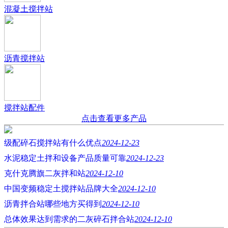
混凝土搅拌站
沥青搅拌站
搅拌站配件
点击查看更多产品
级配碎石搅拌站有什么优点
2024-12-23
水泥稳定土拌和设备产品质量可靠
2024-12-23
克什克腾旗二灰拌和站
2024-12-10
中国变频稳定土搅拌站品牌大全
2024-12-10
沥青拌合站哪些地方买得到
2024-12-10
总体效果达到需求的二灰碎石拌合站
2024-12-10