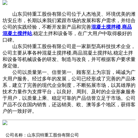
山东贝特重工股份有限公司位于人杰地灵、环境优美的潍
坊安丘市，长期以来我们紧跟市场的发展和客户需求，并结合
公司的实践经验，不断开发新产品和完善
混凝土搅拌楼
,
商品
混凝土搅拌站
,稳定土拌和设备等，在广大用户中取得极好的
口碑。
山东贝特重工股份有限公司是一家新型高科技技术企业，
公司主要从事各种混凝土搅拌楼,商品混凝土搅拌站,稳定土拌
和设备等机械设备的研发、制造与改良，并可根据客户要求量
身定做。
公司以质量第一、信誉第一、顾客至上为宗旨，竭诚为广
大用户服务。经过多年的发展，公司已经形成了完善的产品体
系，建立了完善的现代企业制度，不断拓展市场，以其雄厚的
技术力量作为支撑平台，以良好、周到、及时的企业形象服务
于用户，以质量上乘、稳定可靠的产品信誉立足于市场。公司
产品不仅在国内销售，还远销美、欧、澳等多个地区，获得客
户的一致好评。
公司名称：山东贝特重工股份有限公司