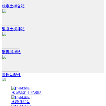
稳定土拌合站
混凝土搅拌站
沥青搅拌站
搅拌站配件
水泥稳定土拌和站
水稳拌和站