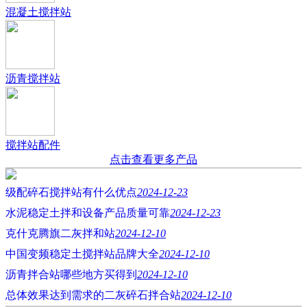
混凝土搅拌站
沥青搅拌站
搅拌站配件
点击查看更多产品
级配碎石搅拌站有什么优点
2024-12-23
水泥稳定土拌和设备产品质量可靠
2024-12-23
克什克腾旗二灰拌和站
2024-12-10
中国变频稳定土搅拌站品牌大全
2024-12-10
沥青拌合站哪些地方买得到
2024-12-10
总体效果达到需求的二灰碎石拌合站
2024-12-10